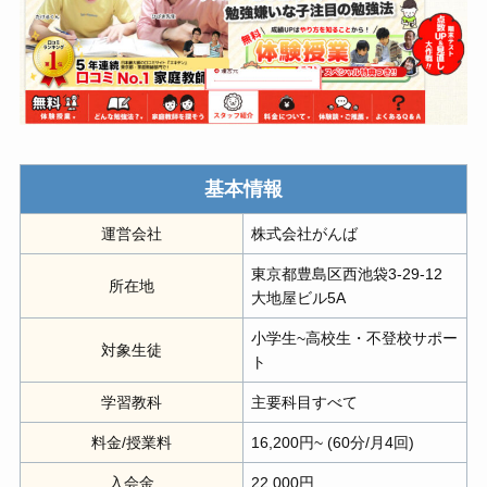
基本情報
運営会社
株式会社がんば
東京都豊島区西池袋3-29-12
所在地
大地屋ビル5A
小学生~高校生・不登校サポー
対象生徒
ト
学習教科
主要科目すべて
料金/授業料
16,200円~ (60分/月4回)
入会金
22,000円