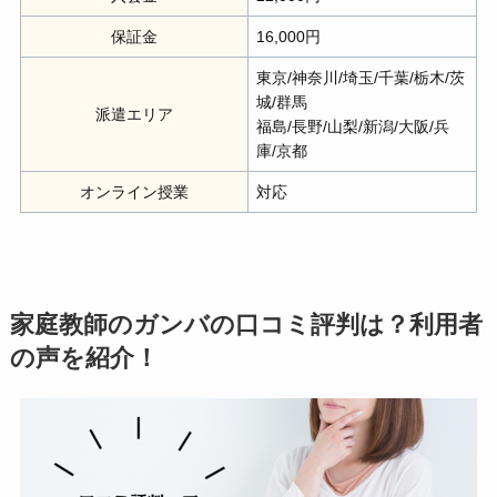
保証金
16,000円
東京/神奈川/埼玉/千葉/栃木/茨
城/群馬
派遣エリア
福島/長野/山梨/新潟/大阪/兵
庫/京都
オンライン授業
対応
家庭教師のガンバの口コミ評判は？利用者
の声を紹介！