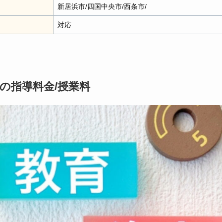
新居浜市/四国中央市/西条市/
対応
の指導料金/授業料