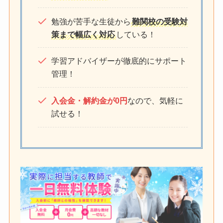
勉強が苦手な生徒から
難関校の受験対
策まで幅広く対応
している！
学習アドバイザーが徹底的にサポート
管理！
入会金・解約金が0円
なので、気軽に
試せる！